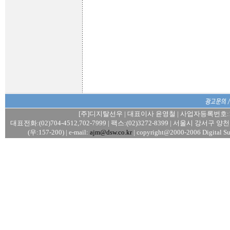
[주]디지탈선우 | 대표이사 윤영철 | 사업자등록번호:106
대표전화:(02)704-4512,702-7999 | 팩스:(02)3272-8399 | 서울시 강서
(우:157-200) | e-mail:
ajm@dsw.co.kr
| copyright@2000-2006 Digital Su