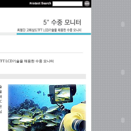
FT LCD기술을 채용한 수중 모니터
슬
을
대
C
은
심